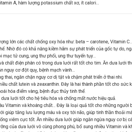
ượng lớn các chất chống oxy hóa như: beta – carotene, Vitamin 
thể. Nhờ đó có khả năng kiềm hãm sự phát triển của gốc tự do, n
 nội mạc tử cung, ung thư phổi, ung thư tuyến tụy…
 và chất điện phân có trong dưa lưới rất tốt cho tim. Ăn dưa lưới 
hặn nguy cơ đột quỵ, bệnh mạch vành…
 thai, ngăn chặn nguy cơ dị tật và chậm phát triển ở thai nhi.
iều chất lutein và zeaxanthin. Đây là hai thành phần tốt cho sức k
oái hóa điểm vàng, bệnh đục thủy tinh thể.
 dưa lưới tốt cho hệ tiêu hóa và chống mất nước hiệu quả.
giàu Vitamin và khoáng chất… Đây là loại quả tốt cho những người 
ới giúp tăng lưu lượng máu và oxy tới não, giúp tinh thần thoải má
hống viêm cực tốt. Ăn nhiều dưa lưới giúp ngăn ngừa nguy cơ bị 
ưỡng của dưa lưới vô cùng phong phú, bổ sung nhiều Vitamin và k