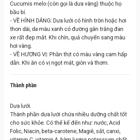
Cucumis melo (còn gọi là dưa vàng) thuộc họ
bầu bí.
- VỀ HÌNH DÁNG: Dưa lưới có hình tròn hoặc hơi
thon dài, da màu xanh có đường gân trắng đan
xe rất đẹp mắt. Khi chín, quả chuyển sang màu
hơi vàng.
- VỀ HƯƠNG VỊ: Phần thịt có màu vàng cam hấp
Thành phần
Dưa lưới.
Thành phần dưa lưới chứa nhiều dưỡng chất tốt
cho sức khỏe. Có thể kể đến như: nước, Acid
Folic, Niacin, beta-carotene, Magiê, sắt, canxi,
vitamin C, vitamin A, hàm lượng potassium chất