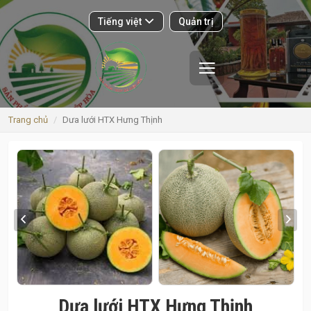
Tiếng việt
Quản trị
Giới thiệu
Sản phẩm
Trang chủ
Dưa lưới HTX Hưng Thịnh
Nhà xưởng
Vật tư
Vùng sản xuất
Trại giống
Nhật ký
Bảng tin
Dưa lưới HTX Hưng Thịnh