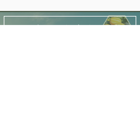
TRANG THÔNG TIN ĐIỆN TỬ GIỚI THIỆU SẢN
PHẨM TIÊU BIỂU CỦA XÃ HIỆP HOÀ, BẮC NINH.
Bản quyền thuộc Xã Hiệp Hòa, tỉnh Bắc Ninh.
Chịu trách nhiệm chính: Trung tâm Cung ứng -
dịch vụ sự nghiệp công xã Hiệp Hòa.
ĐC: Thôn Trung đồng, xã Hiệp Hòa, tỉnh Bắc Ninh.
ĐT: 0366.751.391
© Bản quyền 2020 hiephoaocop.vn - Phần mềm được
cung cấp bởi Công ty Cổ Phần iCheck