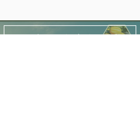
TRANG THÔNG TIN ĐIỆN TỬ GIỚI THIỆU SẢN
PHẨM TIÊU BIỂU CỦA XÃ HIỆP HOÀ, BẮC NINH.
Bản quyền thuộc Xã Hiệp Hòa, tỉnh Bắc Ninh.
Chịu trách nhiệm chính: Trung tâm Cung ứng -
dịch vụ sự nghiệp công xã Hiệp Hòa.
ĐC: Thôn Trung đồng, xã Hiệp Hòa, tỉnh Bắc Ninh.
ĐT: 0366.751.391
© Bản quyền 2020 hiephoaocop.vn - Phần mềm được