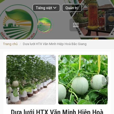
Tiếng việt
Quản trị
Giới thiệu
Sản phẩm
Trang chủ
Dưa lưới HTX Văn Minh Hiệp Hoà Bắc Giang
Nhà xưởng
Vật tư
Vùng sản xuất
Trại giống
Nhật ký
Bảng tin
Dưa lưới HTX Văn Minh Hiệp Hoà