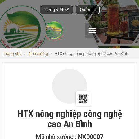
Tiếng việt
Quản trị
Giới thiệu
Sản phẩm
Trang chủ
Nhà xưởng
HTX nông nghiệp công nghệ cao An Bình
Nhà xưởng
Vật tư
Vùng sản xuất
Trại giống
Nhật ký
Bảng tin
HTX nông nghiệp công nghệ
cao An Bình
Mã nhà xưởng :
NX00007